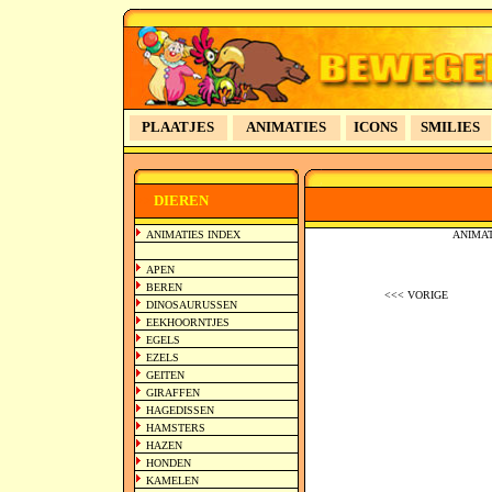
PLAATJES
ANIMATIES
ICONS
SMILIES
>>
DIEREN
ANIMATIES INDEX
ANIMATI
APEN
BEREN
<<< VORIGE
DINOSAURUSSEN
EEKHOORNTJES
EGELS
EZELS
GEITEN
GIRAFFEN
HAGEDISSEN
HAMSTERS
HAZEN
HONDEN
KAMELEN