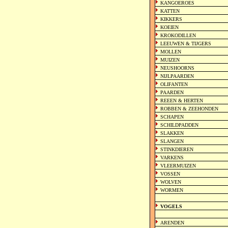
KANGOEROES
KATTEN
KIKKERS
KOEIEN
KROKODILLEN
LEEUWEN & TIJGERS
MOLLEN
MUIZEN
NEUSHOORNS
NIJLPAARDEN
OLIFANTEN
PAARDEN
REEEN & HERTEN
ROBBEN & ZEEHONDEN
SCHAPEN
SCHILDPADDEN
SLAKKEN
SLANGEN
STINKDIEREN
VARKENS
VLEERMUIZEN
VOSSEN
WOLVEN
WORMEN
VOGELS
ARENDEN