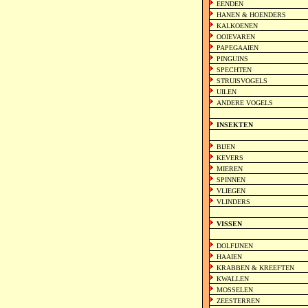
EENDEN
HANEN & HOENDERS
KALKOENEN
OOIEVAREN
PAPEGAAIEN
PINGUINS
SPECHTEN
STRUISVOGELS
UILEN
ANDERE VOGELS
INSEKTEN
BIJEN
KEVERS
MIEREN
SPINNEN
VLIEGEN
VLINDERS
VISSEN
DOLFIJNEN
HAAIEN
KRABBEN & KREEFTEN
KWALLEN
MOSSELEN
ZEESTERREN