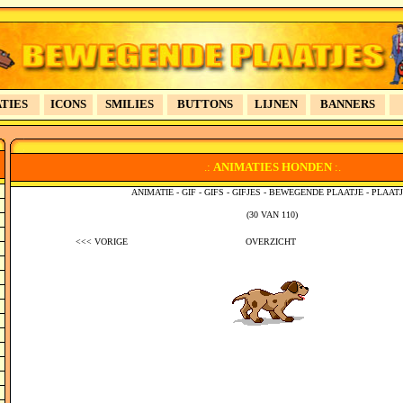
TIES
ICONS
SMILIES
BUTTONS
LIJNEN
BANNERS
.:
ANIMATIES
HONDEN
:.
ANIMATIE - GIF - GIFS - GIFJES - BEWEGENDE PLAATJE - PLAAT
(30 VAN 110)
<<< VORIGE
OVERZICHT