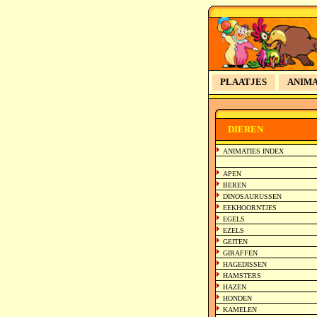
PLAATJES
ANIMA
>>
DIEREN
ANIMATIES INDEX
APEN
BEREN
DINOSAURUSSEN
EEKHOORNTJES
EGELS
EZELS
GEITEN
GIRAFFEN
HAGEDISSEN
HAMSTERS
HAZEN
HONDEN
KAMELEN