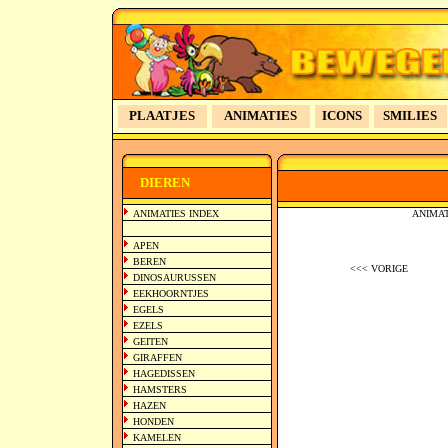
PLAATJES
ANIMATIES
ICONS
SMILIES
>>
DIEREN
ANIMATIES INDEX
ANIMATI
APEN
BEREN
<<< VORIGE
DINOSAURUSSEN
EEKHOORNTJES
EGELS
EZELS
GEITEN
GIRAFFEN
HAGEDISSEN
HAMSTERS
HAZEN
HONDEN
KAMELEN