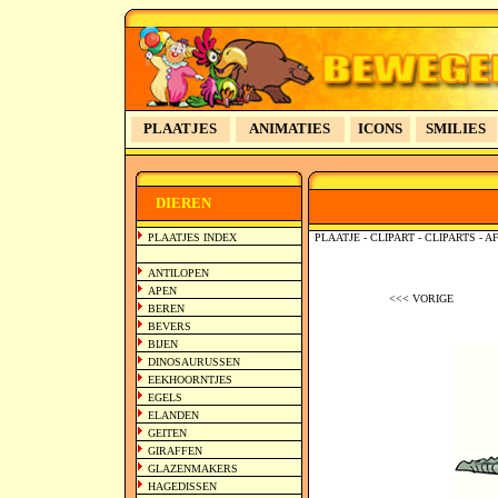
PLAATJES
ANIMATIES
ICONS
SMILIES
>>
DIEREN
PLAATJES INDEX
PLAATJE - CLIPART - CLIPARTS -
ANTILOPEN
APEN
<<< VORIGE
BEREN
BEVERS
BIJEN
DINOSAURUSSEN
EEKHOORNTJES
EGELS
ELANDEN
GEITEN
GIRAFFEN
GLAZENMAKERS
HAGEDISSEN