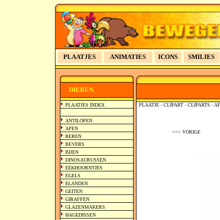
PLAATJES
ANIMATIES
ICONS
SMILIES
>>
DIEREN
PLAATJES INDEX
PLAATJE - CLIPART - CLIPARTS -
ANTILOPEN
APEN
<<< VORIGE
BEREN
BEVERS
BIJEN
DINOSAURUSSEN
EEKHOORNTJES
EGELS
ELANDEN
GEITEN
GIRAFFEN
GLAZENMAKERS
HAGEDISSEN