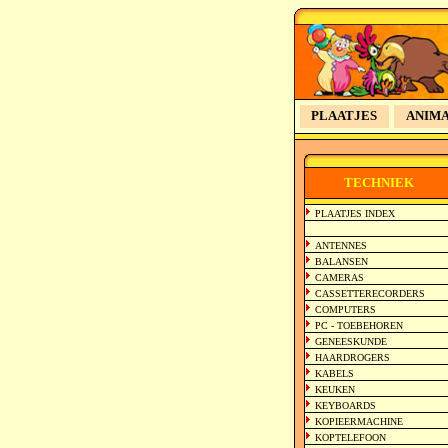
PLAATJES
ANIMA
TECHNIEK
PLAATJES INDEX
ANTENNES
BALANSEN
CAMERAS
CASSETTERECORDERS
COMPUTERS
PC - TOEBEHOREN
GENEESKUNDE
HAARDROGERS
KABELS
KEUKEN
KEYBOARDS
KOPIEERMACHINE
KOPTELEFOON