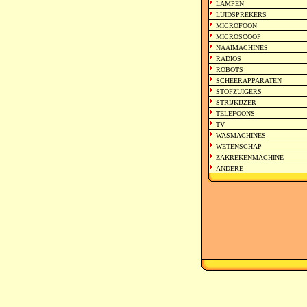
LAMPEN
LUIDSPREKERS
MICROFOON
MICROSCOOP
NAAIMACHINES
RADIOS
ROBOTS
SCHEERAPPARATEN
STOFZUIGERS
STRIJKIJZER
TELEFOONS
TV
WASMACHINES
WETENSCHAP
ZAKREKENMACHINE
ANDERE