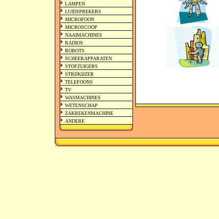
LAMPEN
LUIDSPREKERS
MICROFOON
MICROSCOOP
NAAIMACHINES
RADIOS
ROBOTS
SCHEERAPPARATEN
STOFZUIGERS
STRIJKIJZER
TELEFOONS
TV
WASMACHINES
WETENSCHAP
ZAKREKENMACHINE
ANDERE